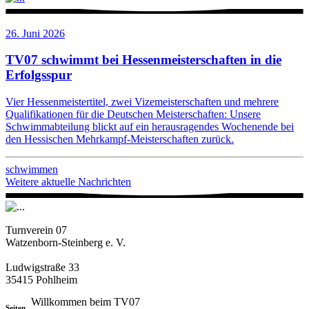
26. Juni 2026
TV07 schwimmt bei Hessenmeisterschaften in die
Erfolgsspur
Vier Hessenmeistertitel, zwei Vizemeisterschaften und mehrere
Qualifikationen für die Deutschen Meisterschaften: Unsere
Schwimmabteilung blickt auf ein herausragendes Wochenende bei
den Hessischen Mehrkampf-Meisterschaften zurück.
schwimmen
Weitere aktuelle Nachrichten
Turnverein 07
Watzenborn-Steinberg e. V.
Ludwigstraße 33
35415 Pohlheim
Willkommen beim TV07
Seiten