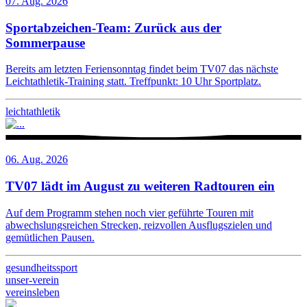
07. Aug. 2026
Sportabzeichen-Team: Zurück aus der
Sommerpause
Bereits am letzten Feriensonntag findet beim TV07 das nächste
Leichtathletik-Training statt. Treffpunkt: 10 Uhr Sportplatz.
leichtathletik
06. Aug. 2026
TV07 lädt im August zu weiteren Radtouren ein
Auf dem Programm stehen noch vier geführte Touren mit
abwechslungsreichen Strecken, reizvollen Ausflugszielen und
gemütlichen Pausen.
gesundheitssport
unser-verein
vereinsleben