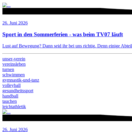
26. Juni 2026
Sport in den Sommerferien - was beim TV07 läuft
Lust auf Bewegung? Dann seid ihr bei uns richtig. Denn einige Abteilu
unser-verein
vereinsleben
turnen
schwimmen
gymnastik-und-tanz
volleyball
gesundheitssport
handball
tauchen
leichtathletik
26. Juni 2026