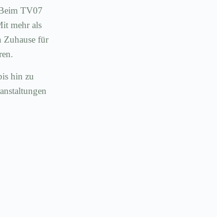
t: Beim TV07
Mit mehr als
n Zuhause für
ren.
bis hin zu
ranstaltungen