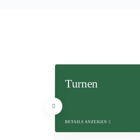
hletik
Turnen
EN
DETAILS ANZEIGEN