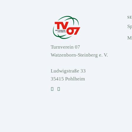
S
S
Mi
Turnverein 07
Watzenborn-Steinberg e. V.
Ludwigstraße 33
35415 Pohlheim