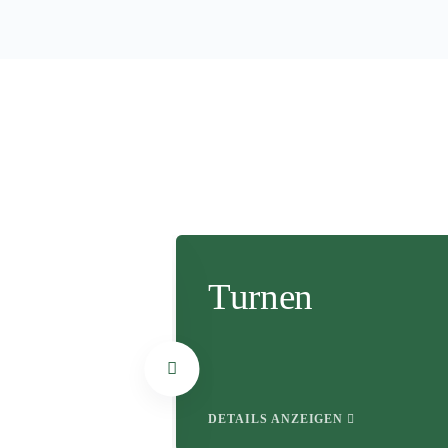
hletik
Turnen
EN
DETAILS ANZEIGEN