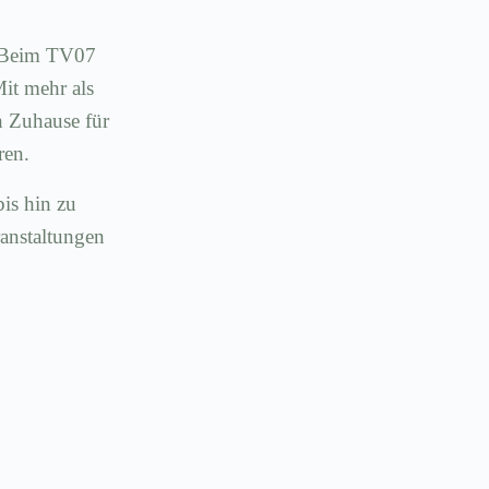
t: Beim TV07
Mit mehr als
n Zuhause für
ren.
bis hin zu
ranstaltungen