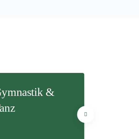
ymnastik &
Lauftreff
anz
DETAILS ANZEIGE