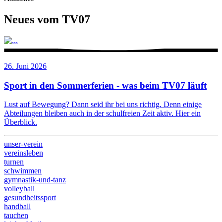
Neues vom TV07
26. Juni 2026
Sport in den Sommerferien - was beim TV07 läuft
Lust auf Bewegung? Dann seid ihr bei uns richtig. Denn einige
Abteilungen bleiben auch in der schulfreien Zeit aktiv. Hier ein
Überblick.
unser-verein
vereinsleben
turnen
schwimmen
gymnastik-und-tanz
volleyball
gesundheitssport
handball
tauchen