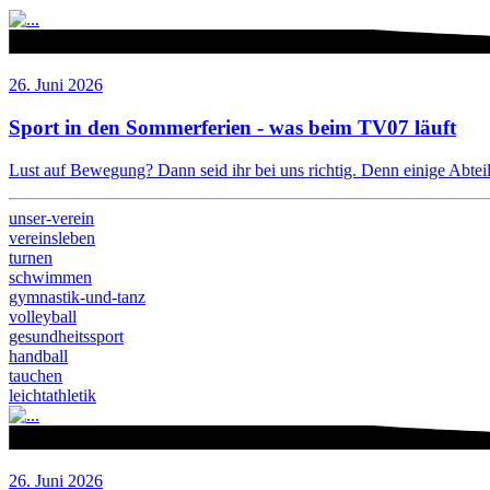
26. Juni 2026
Sport in den Sommerferien - was beim TV07 läuft
Lust auf Bewegung? Dann seid ihr bei uns richtig. Denn einige Abteilu
unser-verein
vereinsleben
turnen
schwimmen
gymnastik-und-tanz
volleyball
gesundheitssport
handball
tauchen
leichtathletik
26. Juni 2026