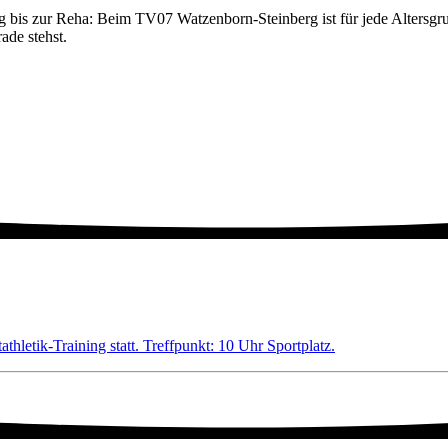
bis zur Reha: Beim TV07 Watzenborn-Steinberg ist für jede Altersgrup
ade stehst.
thletik-Training statt. Treffpunkt: 10 Uhr Sportplatz.