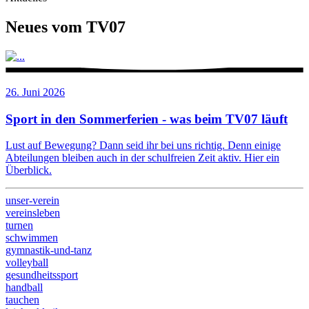
Neues vom TV07
26. Juni 2026
Sport in den Sommerferien - was beim TV07 läuft
Lust auf Bewegung? Dann seid ihr bei uns richtig. Denn einige
Abteilungen bleiben auch in der schulfreien Zeit aktiv. Hier ein
Überblick.
unser-verein
vereinsleben
turnen
schwimmen
gymnastik-und-tanz
volleyball
gesundheitssport
handball
tauchen