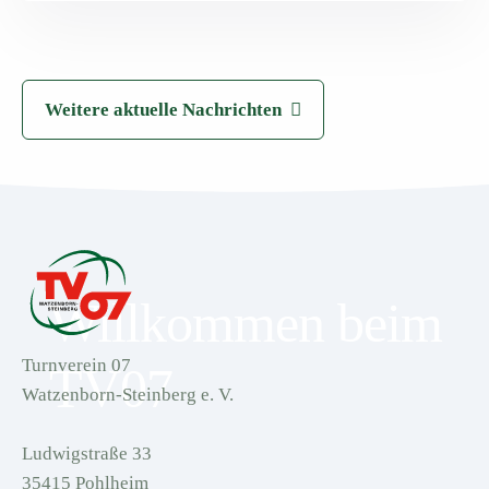
Weitere aktuelle Nachrichten
Willkommen beim
Turnverein 07
TV07
Watzenborn-Steinberg e. V.
Ludwigstraße 33
35415 Pohlheim