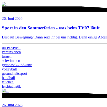
26. Juni 2026
Sport in den Sommerferien - was beim TV07 läuft
Lust auf Bewegung? Dann seid ihr bei uns richtig. Denn einige Abteilu
unser-verein
vereinsleben
turnen
schwimmen
gymnastik-und-tanz
volleyball
gesundheitssport
handball
tauchen
leichtathletik
26. Juni 2026