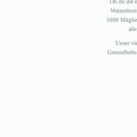
Ob du die e
Watzenborn-
1600 Mitglie
all
Unser vie
Gesundheits-