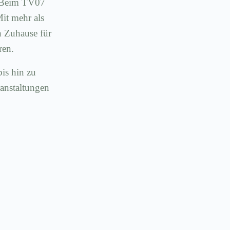
t: Beim TV07
Mit mehr als
n Zuhause für
ren.
bis hin zu
ranstaltungen