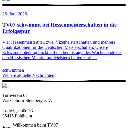
26. Juni 2026
TV07 schwimmt bei Hessenmeisterschaften in die
Erfolgsspur
Vier Hessenmeistertitel, zwei Vizemeisterschaften und mehrere
Qualifikationen für die Deutschen Meisterschaften: Unsere
Schwimmabteilung blickt auf ein herausragendes Wochenende bei
den Hessischen Mehrkampf-Meisterschaften zurück.
schwimmen
Weitere aktuelle Nachrichten
Turnverein 07
Watzenborn-Steinberg e. V.
Ludwigstraße 33
35415 Pohlheim
Willkommen beim TV07
Seiten