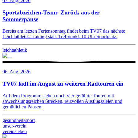
07. Aug. 2026
Sportabzeichen-Team: Zurück aus der
Sommerpause
Bereits am letzten Feriensonntag findet beim TV07 das nächste
Leichtathletik-Training statt. Treffpunkt: 10 Uhr Sportplatz.
leichtathletik
06. Aug. 2026
TV07 lädt im August zu weiteren Radtouren ein
Auf dem Programm stehen noch vier geführte Touren mit
abwechslungsreichen Strecken, reizvollen Ausflugszielen und
gemütlichen Pausen.
gesundheitssport
unser-verein
vereinsleben