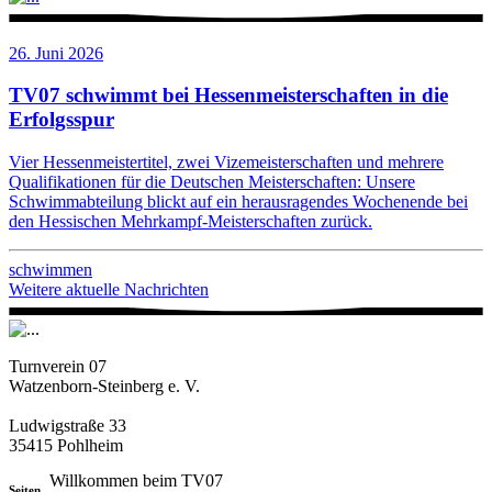
26. Juni 2026
TV07 schwimmt bei Hessenmeisterschaften in die
Erfolgsspur
Vier Hessenmeistertitel, zwei Vizemeisterschaften und mehrere
Qualifikationen für die Deutschen Meisterschaften: Unsere
Schwimmabteilung blickt auf ein herausragendes Wochenende bei
den Hessischen Mehrkampf-Meisterschaften zurück.
schwimmen
Weitere aktuelle Nachrichten
Turnverein 07
Watzenborn-Steinberg e. V.
Ludwigstraße 33
35415 Pohlheim
Willkommen beim TV07
Seiten