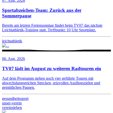
07. Aug. 2026
Sportabzeichen-Team: Zurück aus der
Sommerpause
Bereits am letzten Feriensonntag findet beim TV07 das nächste
Leichtathletik-Training statt. Treffpunkt: 10 Uhr Sportplatz.
leichtathletik
06. Aug. 2026
TV07 lädt im August zu weiteren Radtouren ein
Auf dem Programm stehen noch vier geführte Touren mit
abwechslungsreichen Strecken, reizvollen Ausflugszielen und
gemütlichen Pausen.
gesundheitssport
unser-verein
vereinsleben