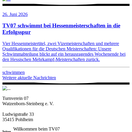
26. Juni 2026
TV07 schwimmt bei Hessenmeisterschaften in die
Erfolgsspur
Vier Hessenmeistertitel, zwei Vizemeisterschaften und mehrere
Qualifikationen für die Deutschen Meisterschaften: Unsere
Schwimmabteilung blickt auf ein herausragendes Wochenende bei
den Hessischen Mehrkampf-Meisterschaften zurück.
schwimmen
Weitere aktuelle Nachrichten
Turnverein 07
Watzenborn-Steinberg e. V.
Ludwigstraße 33
35415 Pohlheim
Willkommen beim TV07
Seiten