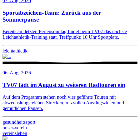
07. Aug. 2026
Sportabzeichen-Team: Zurück aus der
Sommerpause
Bereits am letzten Feriensonntag findet beim TV07 das nächste
Leichtathletik-Training statt. Treffpunkt: 10 Uhr Sportplatz.
leichtathletik
06. Aug. 2026
TV07 lädt im August zu weiteren Radtouren ein
Auf dem Programm stehen noch vier geführte Touren mit
abwechslungsreichen Strecken, reizvollen Ausflugszielen und
gemütlichen Pausen.
gesundheitssport
unser-verein
vereinsleben