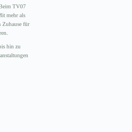
t: Beim TV07
Mit mehr als
n Zuhause für
ren.
bis hin zu
ranstaltungen