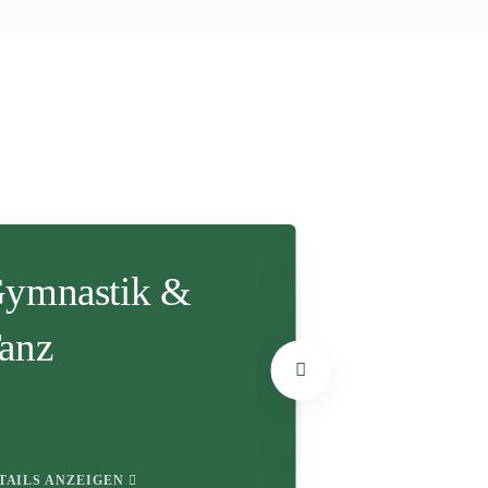
ymnastik &
Lauftreff
anz
DETAILS ANZEIGE
TAILS ANZEIGEN