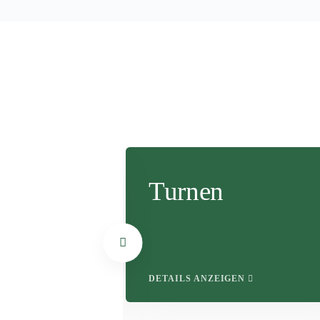
hletik
Turnen
EN
DETAILS ANZEIGEN